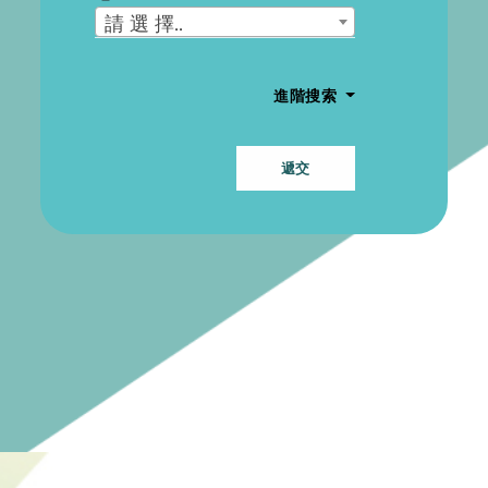
請 選 擇..
進階搜索
遞交