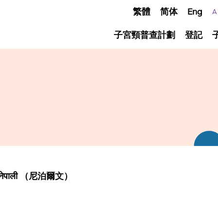
繁體
简体
Eng
A
子宮頸普查計劃
登記
नेपाली （尼泊爾文）